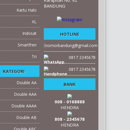
Karapitan No. 92
BANDUNG
Kartu Halo
XL
Indosat
HOTLINE
Smartfren
nomorbandung@gmail.com
Tri
0817 2345678
0817 2345678
KATEGORI
Double AA
BANK
Anuragh Shree
022 - 70000 xxx
Double AAA
 satu bulan saya cari
008 - 0168888
exi nomor lama dan
Double AAAA
HENDRA
akhirnya saya
enemukannya di
Double AB
rbandung. Yang le...
808 - 2345678
HENDRA
Double ABC