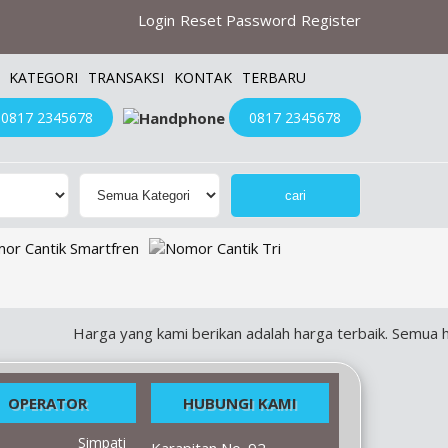
Login
Reset Password
Register
KATEGORI
TRANSAKSI
KONTAK
TERBARU
0817 2345678
0817 2345678
Harga yang kami berikan adalah harga terbaik. Semua harg
OPERATOR
HUBUNGI KAMI
Simpati