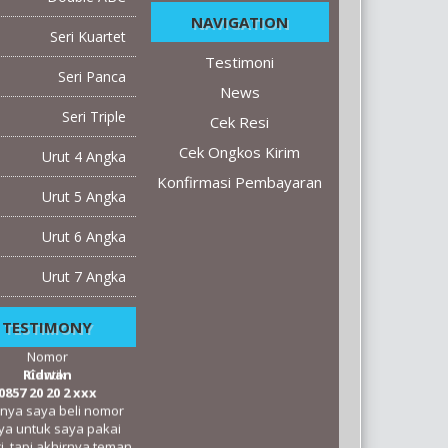
NAVIGATION
Seri Kuartet
Herman S
Testimoni
0818 202 xxx
Seri Panca
 tks yah. Doi seneng
News
et dapat kado nomor
Seri Triple
Cek Resi
 pas sama tgl, bulan,
ltahnya. Sukses teru...
Cek Ongkos Kirim
Urut 4 Angka
Konfirmasi Pembayaran
Urut 5 Angka
Master Limbad
Urut 6 Angka
RBANDUNG memang
Urut 7 Angka
TOP BANGET !!!...
TESTIMONY
Ridwan
0857 20 20 2 xxx
nya saya beli nomor
ya untuk saya pakai
i, tapi akhirnya teman