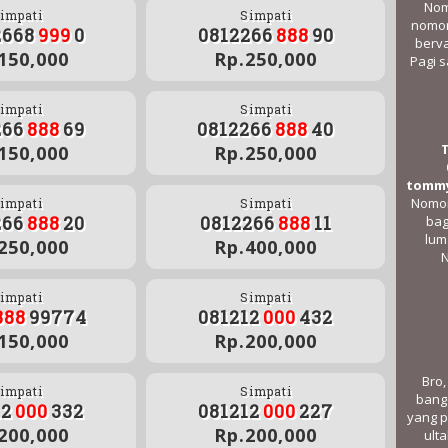
Nom
impati
Simpati
nomor
2668
999
0
0812266
888
90
berva
150,000
Rp.250,000
Pagi s
impati
Simpati
266
888
69
0812266
888
40
150,000
Rp.250,000
tommy
Nomor
impati
Simpati
266
888
20
0812266
888
11
bag
lum
250,000
Rp.400,000
N
impati
Simpati
888
99774
081212
000
432
150,000
Rp.200,000
Bro,
impati
Simpati
bang
12
000
332
081212
000
227
yang p
200,000
Rp.200,000
ulta