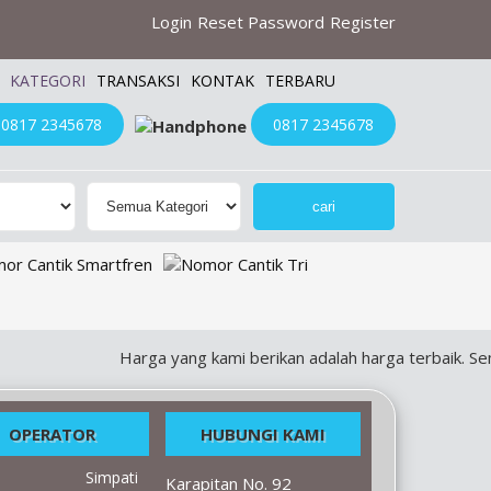
Login
Reset Password
Register
KATEGORI
TRANSAKSI
KONTAK
TERBARU
0817 2345678
0817 2345678
Harga yang kami berikan adalah harga terbaik. Semua 
OPERATOR
HUBUNGI KAMI
Simpati
Karapitan No. 92