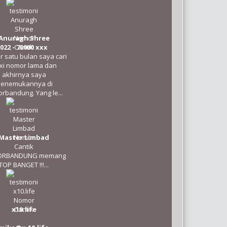
Anuragh Shree
022 - 70000 xxx
 satu bulan saya cari
exi nomor lama dan
akhirnya saya
enemukannya di
rbandung. Yang le...
Master Limbad
RBANDUNG memang
TOP BANGET !!!...
x10.life