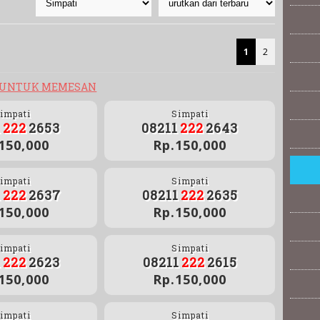
1
2
 UNTUK MEMESAN
impati
Simpati
1
222
2653
08211
222
2643
150,000
Rp.150,000
impati
Simpati
1
222
2637
08211
222
2635
150,000
Rp.150,000
impati
Simpati
1
222
2623
08211
222
2615
150,000
Rp.150,000
impati
Simpati