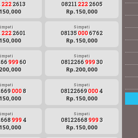
1
222
2613
08211
222
2605
150,000
Rp.150,000
impati
Simpati
1
222
2601
08135
000
6762
150,000
Rp.150,000
impati
Simpati
266
999
60
0812266
999
30
200,000
Rp.200,000
impati
Simpati
2669
000
8
08122669
000
4
150,000
Rp.150,000
impati
Simpati
2668
999
4
08122668
999
3
150,000
Rp.150,000