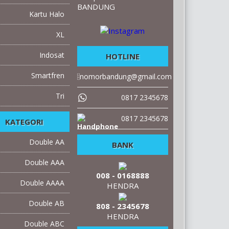
BANDUNG
Kartu Halo
XL
Indosat
HOTLINE
Smartfren
nomorbandung@gmail.com
Tri
0817 2345678
0817 2345678
KATEGORI
Double AA
BANK
Double AAA
008 - 0168888
Double AAAA
HENDRA
Double AB
808 - 2345678
HENDRA
Double ABC