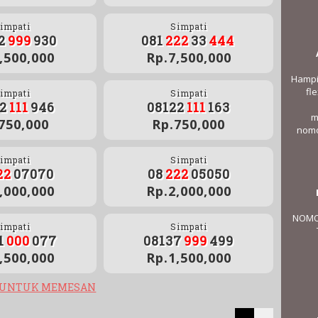
impati
Simpati
2
999
930
081
222
33
444
,500,000
Rp.7,500,000
Hampir
fl
impati
Simpati
2
111
946
08122
111
163
m
750,000
Rp.750,000
nomo
impati
Simpati
22
07070
08
222
05050
,000,000
Rp.2,000,000
NOMO
impati
Simpati
1
000
077
08137
999
499
,500,000
Rp.1,500,000
 UNTUK MEMESAN