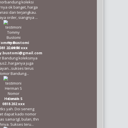
orbandung koleksi
nya ok banget, harga
riasi dan terjangkau.
aya order, siangnya ...
Tommy Bustomi
081 22 00 90 xxx
.bustomi@gmail.com
 Bandung koleksinya
us2..harganya juga
ayan...sukses terus
omor Bandung...
Herman S
0818 202 xxx
 tks yah. Doi seneng
et dapat kado nomor
as sama tgl, bulan, thn
hnya. Sukses teru...