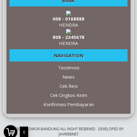
BANK
008 - 0168888
HENDRA
808 - 2345678
HENDRA
NAVIGATION
Testimoni
News
Cek Resi
Cek Ongkos Kirim
Konfirmasi Pembayaran
©2009 NOMOR BANDUNG ALL RIGHT RESERVED
DEVELOPED BY
0
JAVWEBNET