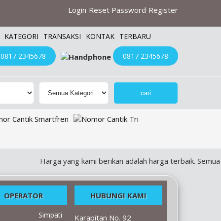
Login
Reset Password
Register
KATEGORI
TRANSAKSI
KONTAK
TERBARU
0817 2345678
0817 2345678
Harga yang kami berikan adalah harga terbaik. Semua harg
OPERATOR
HUBUNGI KAMI
Simpati
Karapitan No. 92