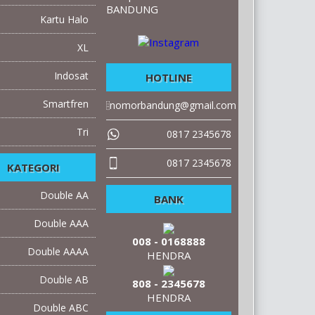
BANDUNG
Kartu Halo
XL
Indosat
HOTLINE
Smartfren
nomorbandung@gmail.com
Tri
0817 2345678
0817 2345678
KATEGORI
Double AA
BANK
Double AAA
008 - 0168888
Double AAAA
HENDRA
Double AB
808 - 2345678
HENDRA
Double ABC