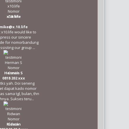
x10.life
mike@x.10.life
 x10.life would like to
press our sincere
tude for nomorbandung
ssisting our group ...
Herman S
0818 202 xxx
 tks yah. Doi seneng
et dapat kado nomor
as sama tgl, bulan, thn
hnya. Sukses teru...
Ridwan