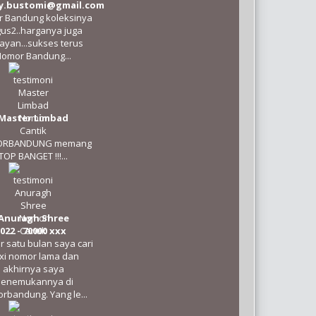
.bustomi@gmail.com
 Bandung koleksinya
us2..harganya juga
ayan...sukses terus
omor Bandung...
Master Limbad
RBANDUNG memang
TOP BANGET !!!...
Anuragh Shree
022 - 70000 xxx
 satu bulan saya cari
exi nomor lama dan
akhirnya saya
enemukannya di
rbandung. Yang le...