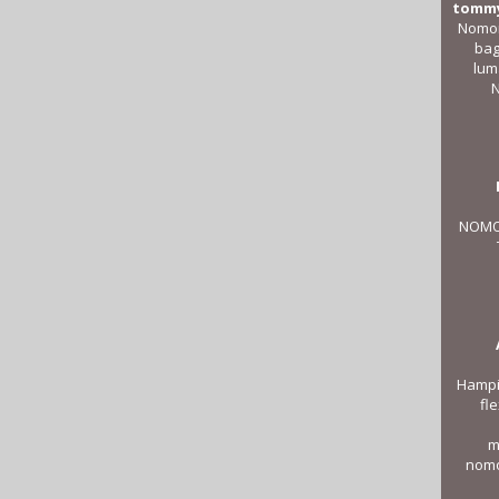
tommy
Nomor
bag
lum
N
NOMO
Hampir
fl
m
nomo