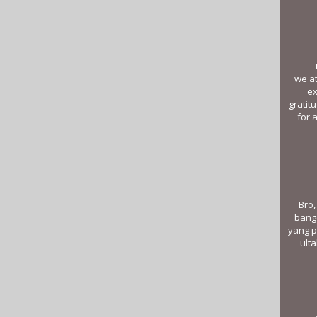
we at
ex
grati
for a
Bro,
bang
yang p
ulta