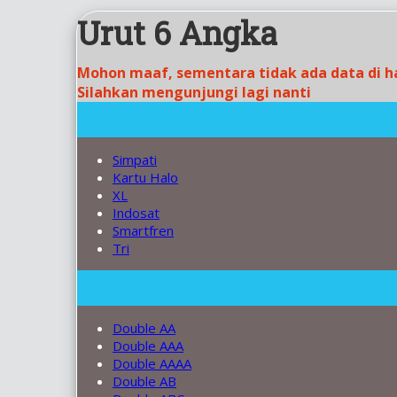
Urut 6 Angka
Mohon maaf, sementara tidak ada data di h
Silahkan mengunjungi lagi nanti
Simpati
Kartu Halo
XL
Indosat
Smartfren
Tri
Double AA
Double AAA
Double AAAA
Double AB