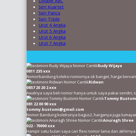
Double ABC
Seri Kuartet
Seri Panca
Seri Triple
Urut 4 Angka
Urut 5 Angka
Urut 6 Angka
Urut 7 Angka
Rudy Wijaya
0811 235 xxx
Nomorbandung koleksi nomornya ok banget, harga bervariasi
Ridwan
0857 20 20 2 xxx
Awalnya saya beli nomor hanya untuk saya pakai sendiri, t
Tommy Bustom
081 22 00 90 xxx
tommy.bustomi@gmail.com
Nomor Bandung koleksinya bagus2..harganya juga lumayan
Anuragh Shree
022 - 70000 xxx
Hampir satu bulan saya cari flexi nomor lama dan akhirn