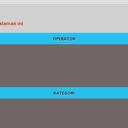
alaman ini
OPERATOR
KATEGORI