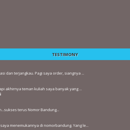
TESTIMONY
 dan terjangkau. Pagi saya order, siangnya ...
api akhirnya teman kuliah saya banyak yang ...
i
...sukses terus Nomor Bandung...
ya saya menemukannya di nomorbandung. Yang le...