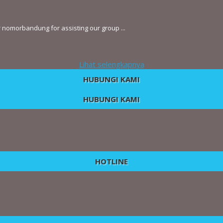
or nomorbandung for assisting our group ...
Lihat selengkapnya
HUBUNGI KAMI
HUBUNGI KAMI
HOTLINE