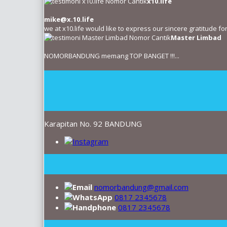
x10.life
mike@x.10.life
we at x10.life would like to express our sincere gratitude f
Master Limbad
NOMORBANDUNG memang TOP BANGET !!!...
Karapitan No. 92 BANDUNG
nomorbandung@gmail.com
0817 2345678
0817 2345678