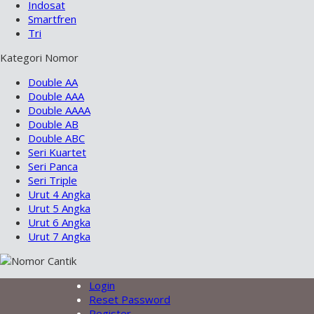
Indosat
Smartfren
Tri
Kategori Nomor
Double AA
Double AAA
Double AAAA
Double AB
Double ABC
Seri Kuartet
Seri Panca
Seri Triple
Urut 4 Angka
Urut 5 Angka
Urut 6 Angka
Urut 7 Angka
Login
Reset Password
Register